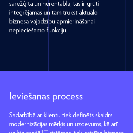
sarežģīta un nerentabla, tās ir grūti
integrējamas un tām trūkst aktuālo
biznesa vajadzību apmierināšanai
nepieciešamo funkciju.
Ieviešanas process
Sadarbībā ar klientu tiek definēts skaidrs
modernizācijas mērķis un uzdevums, kā arī
veikta esošā IT sistēmas, t.sk. saistīto biznesa