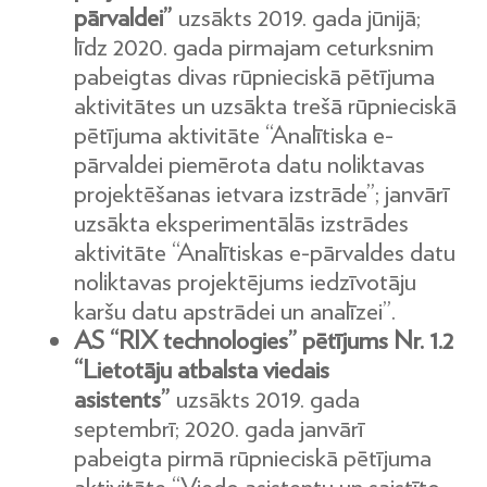
pārvaldei”
uzsākts 2019. gada jūnijā;
līdz 2020. gada pirmajam ceturksnim
pabeigtas divas rūpnieciskā pētījuma
aktivitātes un uzsākta trešā rūpnieciskā
pētījuma aktivitāte “Analītiska e-
pārvaldei piemērota datu noliktavas
projektēšanas ietvara izstrāde”; janvārī
uzsākta eksperimentālās izstrādes
aktivitāte “Analītiskas e-pārvaldes datu
noliktavas projektējums iedzīvotāju
karšu datu apstrādei un analīzei”.
AS “RIX technologies” pētījums Nr. 1.2
“Lietotāju atbalsta viedais
asistents”
uzsākts 2019. gada
septembrī; 2020. gada janvārī
pabeigta pirmā rūpnieciskā pētījuma
aktivitāte “Viedo asistentu un saistīto