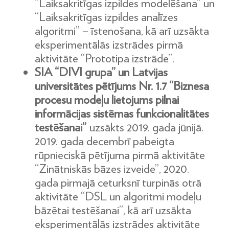
“Laiksakritīgas izpildes modelēšana” un
“Laiksakritīgas izpildes analīzes
algoritmi” – īstenošana, kā arī uzsākta
eksperimentālās izstrādes pirmā
aktivitāte “Prototipa izstrāde”.
SIA “DIVI grupa” un Latvijas
universitātes pētījums Nr. 1.7 “Biznesa
procesu modeļu lietojums pilnai
informācijas sistēmas funkcionalitātes
testēšanai”
uzsākts 2019. gada jūnijā.
2019. gada decembrī pabeigta
rūpnieciskā pētījuma pirmā aktivitāte
“Zinātniskās bāzes izveide”, 2020.
gada pirmajā ceturksnī turpinās otrā
aktivitāte “DSL un algoritmi modeļu
bāzētai testēšanai”, kā arī uzsākta
eksperimentālās izstrādes aktivitāte