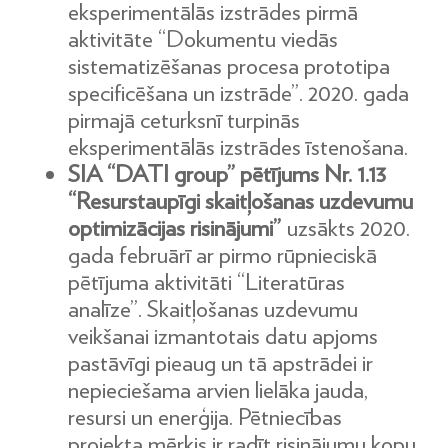
eksperimentālās izstrādes pirmā
aktivitāte “Dokumentu viedās
sistematizēšanas procesa prototipa
specificēšana un izstrāde”. 2020. gada
pirmajā ceturksnī turpinās
eksperimentālās izstrādes īstenošana.
SIA “DATI group” pētījums Nr. 1.13
“Resurstaupīgi skaitļošanas uzdevumu
optimizācijas risinājumi”
uzsākts 2020.
gada februārī ar pirmo rūpnieciskā
pētījuma aktivitāti “Literatūras
analīze”. Skaitļošanas uzdevumu
veikšanai izmantotais datu apjoms
pastāvīgi pieaug un tā apstrādei ir
nepieciešama arvien lielāka jauda,
resursi un enerģija. Pētniecības
projekta mērķis ir radīt risinājumu kopu,