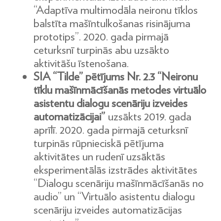
“Adaptīva multimodāla neironu tīklos
balstīta mašīntulkošanas risinājuma
prototips”. 2020. gada pirmajā
ceturksnī turpinās abu uzsākto
aktivitāšu īstenošana.
SIA “Tilde” pētījums Nr. 2.3 “Neironu
tīklu mašīnmācīšanās metodes virtuālo
asistentu dialogu scenāriju izveides
automatizācijai”
uzsākts 2019. gada
aprīlī. 2020. gada pirmajā ceturksnī
turpinās rūpnieciskā pētījuma
aktivitātes un rudenī uzsāktās
eksperimentālās izstrādes aktivitātes
“Dialogu scenāriju mašīnmācīšanās no
audio” un “Virtuālo asistentu dialogu
scenāriju izveides automatizācijas