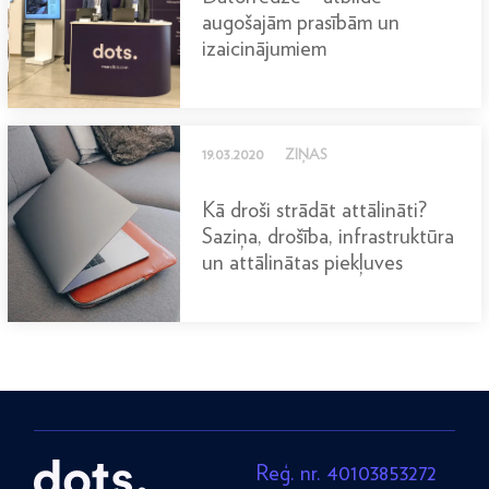
augošajām prasībām un
izaicinājumiem
19.03.2020
ZIŅAS
Kā droši strādāt attālināti?
Saziņa, drošība, infrastruktūra
un attālinātas piekļuves
Reģ. nr. 40103853272