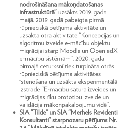
nodrošināšana mākoņdatošanas
infrastruktūrā”
uzsākts 2019. gada
maijā. 2019. gadā pabeigta pirmā
rūpnieciskā pētījuma aktivitāte un
uzsākta otrā aktivitāte “Koncepcijas un
algoritmu izveide e-mācību objektu
migrācijai starp Moodle un Open edX
e-mācību sistēmām”. 2020. gada
pirmajā ceturksnī tiek turpināta otrās
rūpnieciskā pētījuma aktivitātes
īstenošana un uzsākta eksperimentālā
izstrāde “E-mācību satura izveides un
migrācijas rīku prototipu izveide un
validācija mākoņpakalpojumu vidē”.
SIA “Tilde” un SIA “Merhels Revidenti
Konsultanti” starpnozaru pētījums Nr.
2.6 “Mākslīgā intelekta metožu izpēte