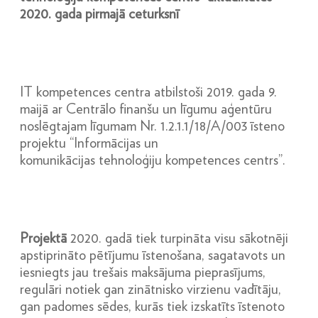
2020. gada pirmajā ceturksnī
IT kompetences centra atbilstoši 2019. gada 9.
maijā ar Centrālo finanšu un līgumu aģentūru
noslēgtajam līgumam Nr. 1.2.1.1/18/A/003 īsteno
projektu “Informācijas un
komunikācijas
tehnoloģiju kompetences centrs”.
Projektā
2020. gadā tiek turpināta visu sākotnēji
apstiprināto pētījumu īstenošana, sagatavots un
iesniegts jau trešais maksājuma pieprasījums,
regulāri notiek gan zinātnisko virzienu vadītāju,
gan padomes sēdes, kurās tiek izskatīts īstenoto