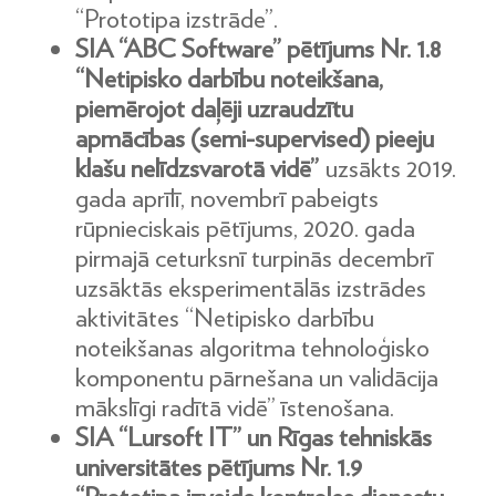
“Prototipa izstrāde”.
SIA “ABC Software” pētījums Nr. 1.8
“Netipisko darbību noteikšana,
piemērojot daļēji uzraudzītu
apmācības (semi-supervised) pieeju
klašu nelīdzsvarotā vidē”
uzsākts 2019.
gada aprīlī, novembrī pabeigts
rūpnieciskais pētījums, 2020. gada
pirmajā ceturksnī turpinās decembrī
uzsāktās eksperimentālās izstrādes
aktivitātes “Netipisko darbību
noteikšanas algoritma tehnoloģisko
komponentu pārnešana un validācija
mākslīgi radītā vidē” īstenošana.
SIA “Lursoft IT” un Rīgas tehniskās
universitātes pētījums Nr. 1.9