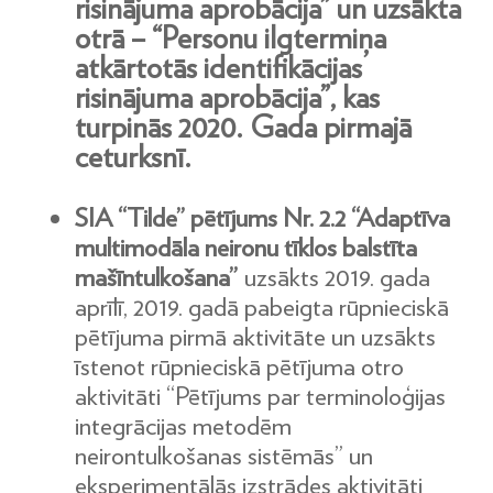
risinājuma aprobācija” un uzsākta
otrā – “Personu ilgtermiņa
atkārtotās identifikācijas
risinājuma aprobācija”, kas
turpinās 2020. Gada pirmajā
ceturksnī.
SIA “Tilde” pētījums Nr. 2.2 “Adaptīva
multimodāla neironu tīklos balstīta
mašīntulkošana”
uzsākts 2019. gada
aprīlī, 2019. gadā pabeigta rūpnieciskā
pētījuma pirmā aktivitāte un uzsākts
īstenot rūpnieciskā pētījuma otro
aktivitāti “Pētījums par terminoloģijas
integrācijas metodēm
neirontulkošanas sistēmās” un
eksperimentālās izstrādes aktivitāti