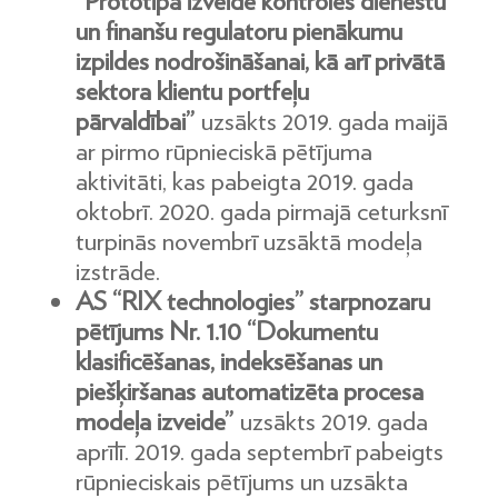
“Prototipa izveide kontroles dienestu
un finanšu regulatoru pienākumu
izpildes nodrošināšanai, kā arī privātā
sektora klientu portfeļu
pārvaldībai”
uzsākts 2019. gada maijā
ar pirmo rūpnieciskā pētījuma
aktivitāti, kas pabeigta 2019. gada
oktobrī. 2020. gada pirmajā ceturksnī
turpinās novembrī uzsāktā modeļa
izstrāde.
AS “RIX technologies” starpnozaru
pētījums Nr. 1.10 “Dokumentu
klasificēšanas, indeksēšanas un
piešķiršanas automatizēta procesa
modeļa izveide”
uzsākts 2019. gada
aprīlī. 2019. gada septembrī pabeigts
rūpnieciskais pētījums un uzsākta