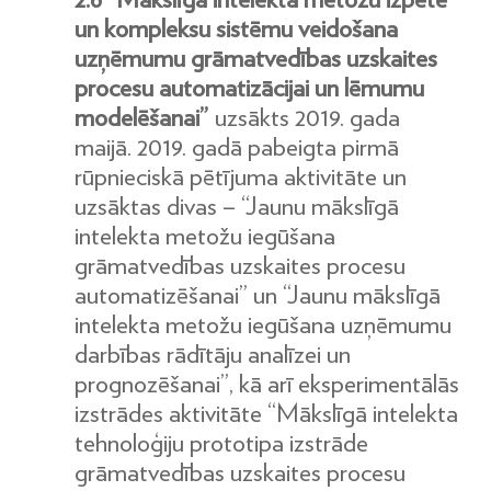
un kompleksu sistēmu veidošana
uzņēmumu grāmatvedības uzskaites
procesu automatizācijai un lēmumu
modelēšanai”
uzsākts 2019. gada
maijā. 2019. gadā pabeigta pirmā
rūpnieciskā pētījuma aktivitāte un
uzsāktas divas – “Jaunu mākslīgā
intelekta metožu iegūšana
grāmatvedības uzskaites procesu
automatizēšanai” un “Jaunu mākslīgā
intelekta metožu iegūšana uzņēmumu
darbības rādītāju analīzei un
prognozēšanai”, kā arī eksperimentālās
izstrādes aktivitāte “Mākslīgā intelekta
tehnoloģiju prototipa izstrāde
grāmatvedības uzskaites procesu