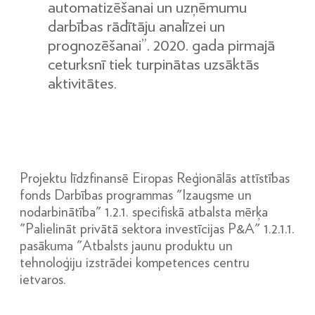
automatizēšanai un uzņēmumu
darbības rādītāju analīzei un
prognozēšanai”. 2020. gada pirmajā
ceturksnī tiek turpinātas uzsāktās
aktivitātes.
Projektu līdzfinansē Eiropas Reģionālās attīstības
fonds Darbības programmas "Izaugsme un
nodarbinātība" 1.2.1. specifiskā atbalsta mērķa
"Palielināt privātā sektora investīcijas P&A" 1.2.1.1.
pasākuma "Atbalsts jaunu produktu un
tehnoloģiju izstrādei kompetences centru
ietvaros.