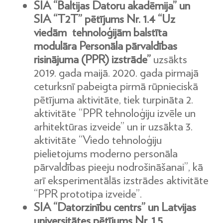
SIA “Baltijas Datoru akadēmija” un
SIA “T2T” pētījums Nr. 1.4 “Uz
viedām tehnoloģijām balstīta
modulāra Personāla pārvaldības
risinājuma (PPR) izstrāde”
uzsākts
2019. gada maijā. 2020. gada pirmajā
ceturksnī pabeigta pirmā rūpnieciskā
pētījuma aktivitāte, tiek turpināta 2.
aktivitāte “PPR tehnoloģiju izvēle un
arhitektūras izveide” un ir uzsākta 3.
aktivitāte “Viedo tehnoloģiju
pielietojums moderno personāla
pārvaldības pieeju nodrošināšanai”, kā
arī eksperimentālās izstrādes aktivitāte
“PPR prototipa izveide”.
SIA “Datorzinību centrs” un Latvijas
universitātes pētījums Nr. 1.5