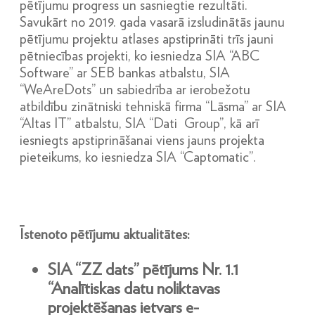
pētījumu progress un sasniegtie rezultāti.
Savukārt no 2019. gada vasarā izsludinātās jaunu
pētījumu projektu atlases apstiprināti trīs jauni
pētniecības projekti, ko iesniedza SIA “ABC
Software” ar SEB bankas atbalstu, SIA
“WeAreDots” un sabiedrība ar ierobežotu
atbildību zinātniski tehniskā firma “Lāsma” ar SIA
“Altas IT” atbalstu, SIA “Dati Group”, kā arī
iesniegts apstiprināšanai viens jauns projekta
pieteikums, ko iesniedza SIA “Captomatic”.
Īstenoto pētījumu aktualitātes:
SIA “ZZ dats” pētījums Nr. 1.1
“Analītiskas datu noliktavas
projektēšanas ietvars e-