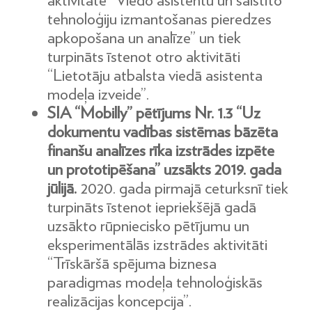
tehnoloģiju izmantošanas pieredzes
apkopošana un analīze” un tiek
turpināts īstenot otro aktivitāti
“Lietotāju atbalsta viedā asistenta
modeļa izveide”.
SIA “Mobilly” pētījums Nr. 1.3 “Uz
dokumentu vadības sistēmas bāzēta
finanšu analīzes rīka izstrādes izpēte
un prototipēšana” uzsākts 2019. gada
jūlijā.
2020. gada pirmajā ceturksnī tiek
turpināts īstenot iepriekšējā gadā
uzsākto rūpniecisko pētījumu un
eksperimentālās izstrādes aktivitāti
“Trīskāršā spējuma biznesa
paradigmas modeļa tehnoloģiskās
realizācijas koncepcija”.