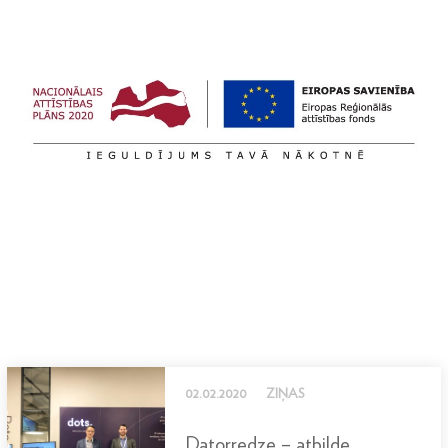
02.02.2020
ZIŅAS
Datorredze – atbilde