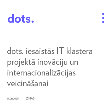
dots. iesaistās IT klastera
projektā inovāciju un
internacionalizācijas
veicināšanai
11.09.2025
ZIŅAS