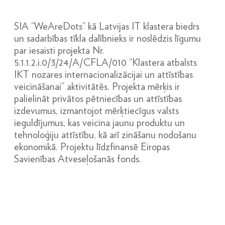
SIA “WeAreDots” kā Latvijas IT klastera biedrs
un sadarbības tīkla dalībnieks ir noslēdzis līgumu
par iesaisti projekta Nr.
5.1.1.2.i.0/3/24/A/CFLA/010 “Klastera atbalsts
IKT nozares internacionalizācijai un attīstības
veicināšanai” aktivitātēs. Projekta mērķis ir
palielināt privātos pētniecības un attīstības
izdevumus, izmantojot mērķtiecīgus valsts
ieguldījumus, kas veicina jaunu produktu un
tehnoloģiju attīstību, kā arī zināšanu nodošanu
ekonomikā. Projektu līdzfinansē Eiropas
Savienības Atveseļošanās fonds.