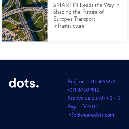
SMARTIN Leads the Way in
Shaping the Future of
Europe’s Transport
Infrastructure
Reģ. nr. 40103853272
+371 67509912
Kronvalda bulvāris 3 - 5
Rīga, LV-1010
info@wearedots.com