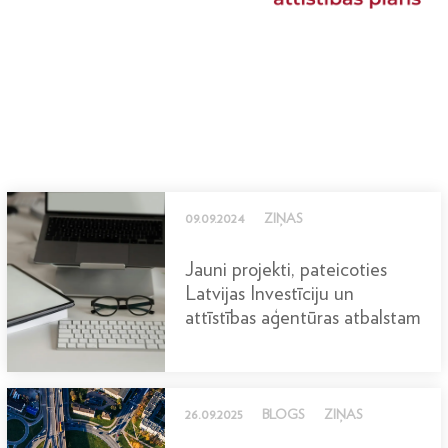
09.09.2024
ZIŅAS
Jauni projekti, pateicoties
Latvijas Investīciju un
attīstības aģentūras atbalstam
26.09.2025
BLOGS
ZIŅAS