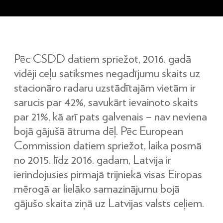
Pēc CSDD datiem spriežot, 2016. gadā
vidēji ceļu satiksmes negadījumu skaits uz
stacionāro radaru uzstādītajām vietām ir
sarucis par 42%, savukārt ievainoto skaits
par 21%, kā arī pats galvenais – nav neviena
bojā gājušā ātruma dēļ. Pēc European
Commission datiem spriežot, laika posmā
no 2015. līdz 2016. gadam, Latvija ir
ierindojusies pirmajā trijniekā visas Eiropas
mērogā ar lielāko samazinājumu bojā
gājušo skaita ziņā uz Latvijas valsts ceļiem.