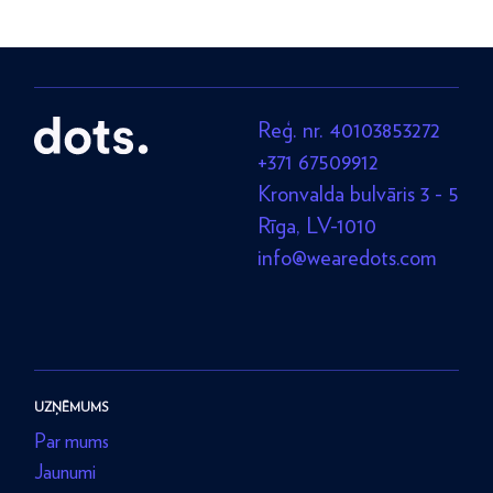
Reģ. nr. 40103853272
+371 67509912
Kronvalda bulvāris 3 - 5
Rīga, LV-1010
info@wearedots.com
UZŅĒMUMS
Par mums
Jaunumi