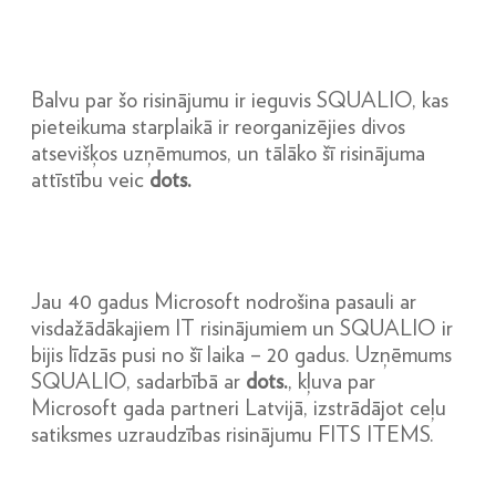
Balvu par šo risinājumu ir ieguvis SQUALIO, kas
pieteikuma starplaikā ir reorganizējies divos
atsevišķos uzņēmumos, un tālāko šī risinājuma
attīstību veic
dots.
Jau 40 gadus Microsoft nodrošina pasauli ar
visdažādākajiem IT risinājumiem un SQUALIO ir
bijis līdzās pusi no šī laika – 20 gadus. Uzņēmums
SQUALIO, sadarbībā ar
dots.
, kļuva par
Microsoft gada partneri Latvijā, izstrādājot ceļu
satiksmes uzraudzības risinājumu FITS ITEMS.