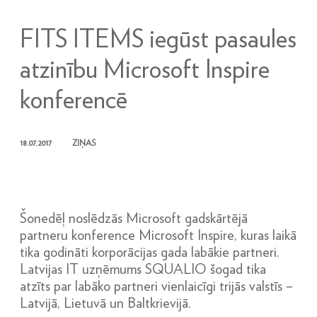
FITS ITEMS iegūst pasaules
atzinību Microsoft Inspire
konferencē
18.07.2017
ZIŅAS
Šonedēļ noslēdzās Microsoft gadskārtējā
partneru konference Microsoft Inspire, kuras laikā
tika godināti korporācijas gada labākie partneri.
Latvijas IT uzņēmums SQUALIO šogad tika
atzīts par labāko partneri vienlaicīgi trijās valstīs –
Latvijā, Lietuvā un Baltkrievijā.