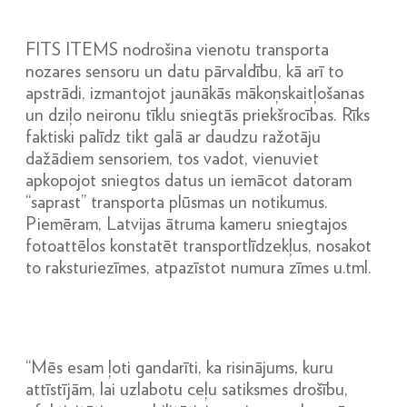
FITS ITEMS nodrošina vienotu transporta
nozares sensoru un datu pārvaldību, kā arī to
apstrādi, izmantojot jaunākās mākoņskaitļošanas
un dziļo neironu tīklu sniegtās priekšrocības. Rīks
faktiski palīdz tikt galā ar daudzu ražotāju
dažādiem sensoriem, tos vadot, vienuviet
apkopojot sniegtos datus un iemācot datoram
“saprast” transporta plūsmas un notikumus.
Piemēram, Latvijas ātruma kameru sniegtajos
fotoattēlos konstatēt transportlīdzekļus, nosakot
to raksturiezīmes, atpazīstot numura zīmes u.tml.
“Mēs esam ļoti gandarīti, ka risinājums, kuru
attīstījām, lai uzlabotu ceļu satiksmes drošību,