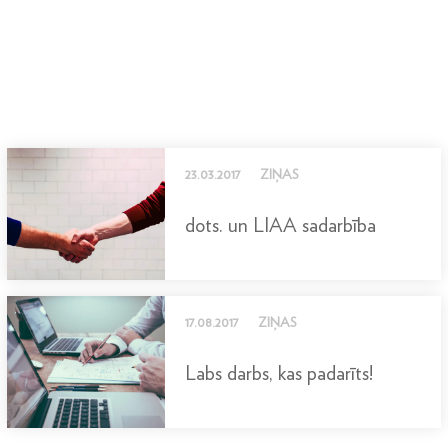
23.03.2017
ZIŅAS
dots. un LIAA sadarbība
17.08.2017
ZIŅAS
Labs darbs, kas padarīts!