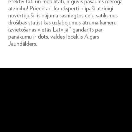
efektivitāti un mobilitāti, ir guvis pasaules mēroga
atzinību! Priecē arī, ka eksperti ir īpaši atzinīgi
novērtējuši risinājuma sasniegtos ceļu satiksmes
drošības statistikas uzlabojumus ātruma kameru
izvietošanas vietās Latvijā,” gandarīts par
panākumu ir
dots.
valdes loceklis Aigars
Jaundālders.