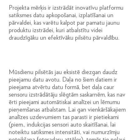
Projekta mērķis ir izstrādāt inovatīvu platformu
satiksmes datu apkopošanai, izplatīšanai un
pārvaldei, kas varētu kalpot par pamatu jaunu
produktu izstrādei, kuri atbalstītu videi
draudzīgāku un efektīvāku pilsētu pārvaldību.
Mūsdienu pilsētās jau eksistē diezgan daudz
pieejamu datu avotu. Daļa no šiem datiem ir
pieejama atvērtu datu formā, bet daļa caur
sensoru izstrādātāju slēgtām saskarnēm, kas nav
ērti pieejami automātiskai analīzei un lēmumu
pieņemšanas atbalstam. Lai gan vienkāršākajiem
analīzes uzdevumiem tas parasti ir pietiekami
(piem., indukcijas sensori auto skaitīšanai, lai
noteiktu satiksmes intensitāti, vai numurzīmju
noteikšana fotoradaru attēlos), tomēr tie neļauj