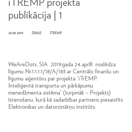
iTREMP projekta
publikācija | 1
28.06.2019
ZIŅAS
ITREMP
WeAreDots, SIA 2019.gada 24.aprīlī noslēdza
līgumu Nr.1.1.1.1/18/A/183 ar Centrālo finanšu un
līgumu aģentūru par projekta “iTrEMP:
Inteliģentā transporta un pārkāpumu
menedžmenta sistēma” (turpmāk – Projekts)
īstenošanu, kurā kā sadarbības partneris piesaistīts
Elektronikas un datorzinātņu institūts.