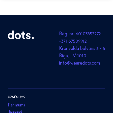
Reģ. nr. 40103853272
+371 67509912
Kronvalda bulvāris 3 - 5
Rīga, LV-1010
info@wearedots.com
UZŅĒMUMS
Par mums
Jaunumi