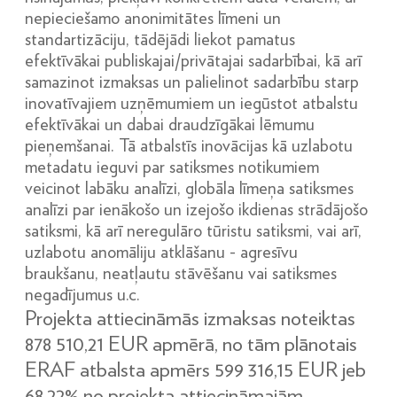
nepieciešamo anonimitātes līmeni un
standartizāciju, tādējādi liekot pamatus
efektīvākai publiskajai/privātajai sadarbībai, kā arī
samazinot izmaksas un palielinot sadarbību starp
inovatīvajiem uzņēmumiem un iegūstot atbalstu
efektīvākai un dabai draudzīgākai lēmumu
pieņemšanai. Tā atbalstīs inovācijas kā uzlabotu
metadatu ieguvi par satiksmes notikumiem
veicinot labāku analīzi, globāla līmeņa satiksmes
analīzi par ienākošo un izejošo ikdienas strādājošo
satiksmi, kā arī neregulāro tūristu satiksmi, vai arī,
uzlabotu anomāliju atklāšanu - agresīvu
braukšanu, neatļautu stāvēšanu vai satiksmes
negadījumus u.c.
Projekta attiecināmās izmaksas noteiktas
878 510,21 EUR apmērā, no tām plānotais
ERAF atbalsta apmērs 599 316,15 EUR jeb
68,22% no projekta attiecināmajām