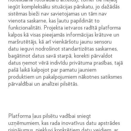
iegūt kompleksāku situācijas pārskatu, jo dažādās
sistēmas bieži nav savietojamas un tām nav
vienota saskarne, kas ļautu papildināt to
funkcionalitāti. Projekta ietvaros radītā platforma
kalpos kā visas pieejamās informācijas krātuve un
maršrutētājs, kā arī vienkāršotu jaunu sensoru
datu ieguvi nodrošinot standartizētas saskarnes,
bagātinot datus savā starpā, korekti pārvaldot
datus ņemot vērā indivīdu privātuma prasības, tajā
pašā laikā kalpojot par pamatu jauniem
produktiem un pakalpojumiem nākotnes satiksmes
pārvaldībai un analīzei pilsētās.
Platforma ļaus pilsētu vadībai sniegt
uzņēmumiem, kas rada inovatīvus datu apstrādes
risinājumus, piekļuvi konkrētiem datu veidiem, ar