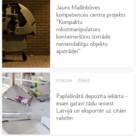
Jauns Mašīnbūves
kompetences centra projekts
"Kompaktu
robotmanipulatoru
konteineršūnu izstrāde
neviendabīgu objektu
apstrādei"
17.09.2019
ZIŅAS
Paplašinātā depozīta iekārta -
esam gatavi tādu ieviest
Latvijā un eksportēt uz citām
valstīm