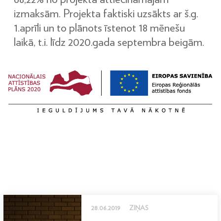
izmaksām. Projekta faktiski uzsākts ar š.g.
1.aprīli un to plānots īstenot 18 mēnešu
laikā, t.i. līdz 2020.gada septembra beigām.
28.06.2019
ZIŅAS