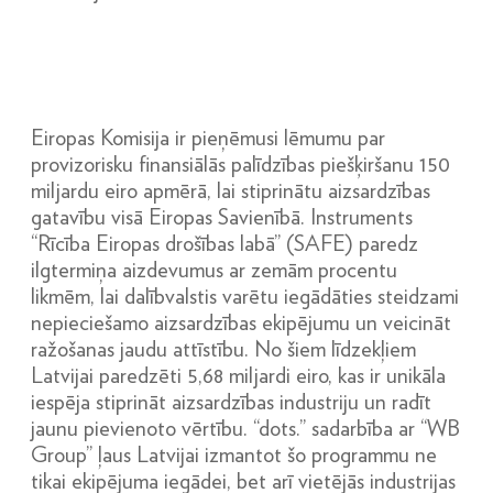
Eiropas Komisija ir pieņēmusi lēmumu par
provizorisku finansiālās palīdzības piešķiršanu 150
miljardu eiro apmērā, lai stiprinātu aizsardzības
gatavību visā Eiropas Savienībā. Instruments
“Rīcība Eiropas drošības labā” (SAFE) paredz
ilgtermiņa aizdevumus ar zemām procentu
likmēm, lai dalībvalstis varētu iegādāties steidzami
nepieciešamo aizsardzības ekipējumu un veicināt
ražošanas jaudu attīstību. No šiem līdzekļiem
Latvijai paredzēti 5,68 miljardi eiro, kas ir unikāla
iespēja stiprināt aizsardzības industriju un radīt
jaunu pievienoto vērtību. “dots.” sadarbība ar “WB
Group” ļaus Latvijai izmantot šo programmu ne
tikai ekipējuma iegādei, bet arī vietējās industrijas