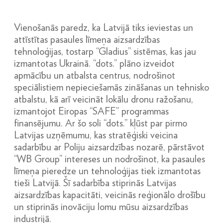
Vienošanās paredz, ka Latvijā tiks ieviestas un
attīstītas pasaules līmeņa aizsardzības
tehnoloģijas, tostarp “Gladius” sistēmas, kas jau
izmantotas Ukrainā. “dots.” plāno izveidot
apmācību un atbalsta centrus, nodrošinot
speciālistiem nepieciešamās zināšanas un tehnisko
atbalstu, kā arī veicināt lokālu dronu ražošanu,
izmantojot Eiropas “SAFE” programmas
finansējumu. Ar šo soli “dots.” kļūst par pirmo
Latvijas uzņēmumu, kas stratēģiski veicina
sadarbību ar Poliju aizsardzības nozarē, pārstāvot
“WB Group” intereses un nodrošinot, ka pasaules
līmeņa pieredze un tehnoloģijas tiek izmantotas
tieši Latvijā. Šī sadarbība stiprinās Latvijas
aizsardzības kapacitāti, veicinās reģionālo drošību
un stiprinās inovāciju lomu mūsu aizsardzības
industrijā.