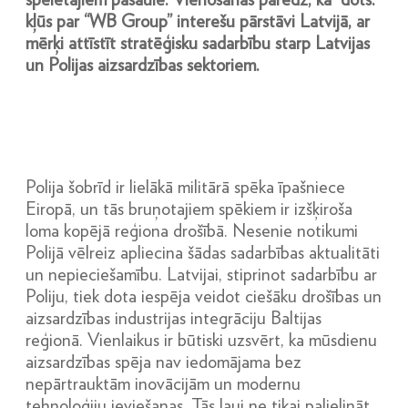
kļūs par “WB Group” interešu pārstāvi Latvijā, ar
mērķi attīstīt stratēģisku sadarbību starp Latvijas
un Polijas aizsardzības sektoriem.
Polija šobrīd ir lielākā militārā spēka īpašniece
Eiropā, un tās bruņotajiem spēkiem ir izšķiroša
loma kopējā reģiona drošībā. Nesenie notikumi
Polijā vēlreiz apliecina šādas sadarbības aktualitāti
un nepieciešamību. Latvijai, stiprinot sadarbību ar
Poliju, tiek dota iespēja veidot ciešāku drošības un
aizsardzības industrijas integrāciju Baltijas
reģionā. Vienlaikus ir būtiski uzsvērt, ka mūsdienu
aizsardzības spēja nav iedomājama bez
nepārtrauktām inovācijām un modernu
tehnoloģiju ieviešanas. Tās ļauj ne tikai palielināt