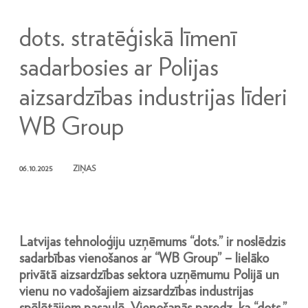
dots. stratēģiskā līmenī
sadarbosies ar Polijas
aizsardzības industrijas līderi
WB Group
06.10.2025
ZIŅAS
Latvijas tehnoloģiju uzņēmums “dots.” ir noslēdzis
sadarbības vienošanos ar “WB Group” – lielāko
privātā aizsardzības sektora uzņēmumu Polijā un
vienu no vadošajiem aizsardzības industrijas
spēlētājiem pasaulē. Vienošanās paredz, ka “dots.”