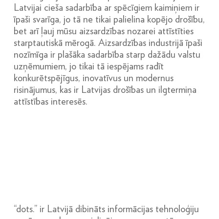
Latvijai cieša sadarbība ar spēcīgiem kaimiņiem ir
īpaši svarīga, jo tā ne tikai palielina kopējo drošību,
bet arī ļauj mūsu aizsardzības nozarei attīstīties
starptautiskā mērogā. Aizsardzības industrijā īpaši
nozīmīga ir plašāka sadarbība starp dažādu valstu
uzņēmumiem, jo tikai tā iespējams radīt
konkurētspējīgus, inovatīvus un modernus
risinājumus, kas ir Latvijas drošības un ilgtermiņa
attīstības interesēs.
“dots.” ir Latvijā dibināts informācijas tehnoloģiju