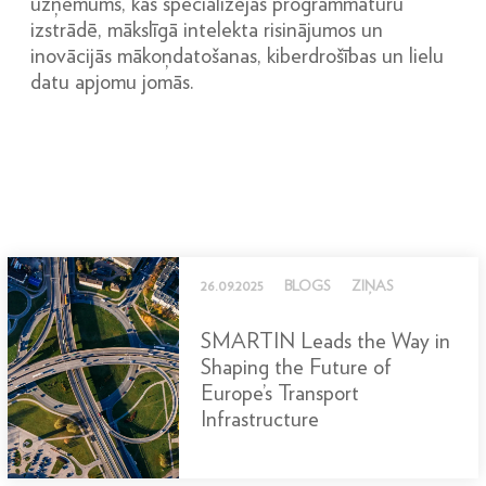
uzņēmums, kas specializējas programmatūru
izstrādē, mākslīgā intelekta risinājumos un
inovācijās mākoņdatošanas, kiberdrošības un lielu
datu apjomu jomās.
26.09.2025
BLOGS
ZIŅAS
SMARTIN Leads the Way in
Shaping the Future of
Europe’s Transport
Infrastructure