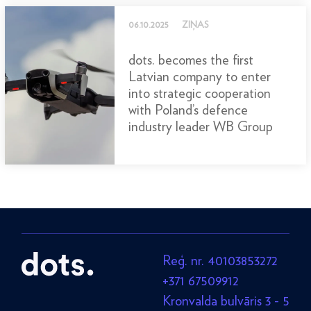
06.10.2025
ZIŅAS
dots. becomes the first
Latvian company to enter
into strategic cooperation
with Poland’s defence
industry leader WB Group
Reģ. nr. 40103853272
+371 67509912
Kronvalda bulvāris 3 - 5