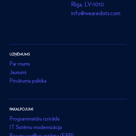
Rīga, LV-1010
info@wearedots.com
UZŅĒMUMS
Par mums
Jaunumi
Privātuma politika
PAKALPOJUMI
Programmatūru izstrāde
IT Sistēmu modernizācija
Resursu vadības sistēma (ERP)