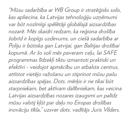
“Mūsu sadarbība ar WB Group ir stratēģisks solis,
kas apliecina, ka Latvijas tehnoloģiju uzņēmumi
var būt nozīmīgi spēlētāji globālajā aizsardzības
nozarē. Mēs skaidri redzam, ka reģiona drošība
šobrīd ir kopīgs uzdevums, un ciešā sadarbība ar
Poliju ir būtiska gan Latvijai, gan Baltijas drošībai
kopumā. Ar šo soli mēs paveram ceļu, lai SAFE
programmas līdzekļi tiktu izmantoti praktiski un
efektīvi - veidojot apmācību un atbalsta centrus,
attīstot vietējo ražošanu un stiprinot mūsu pašu
aizsardzības spējas. Dots. mērķis ir ne tikai būt
starpniekam, bet aktīvam dalībniekam, kas veicina
Latvijas aizsardzības nozares izaugsmi un palīdz
mūsu valstij kļūt par daļu no Eiropas drošības
inovāciju tīkla,” uzsver dots. vadītājs Juris Vilders.