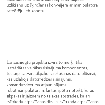
uzlikšanu uz šķirošanas konveijera ar manipulatora
satvērēju jeb kobotu.
Lai sasniegtu projektā izvirzīto mērķi, tika
izstrādātas vairākas risinājuma komponentes,
tostarp, satvars sīkpaku izsekošanas datu plūsmai,
kas uzlaboja datorredzes risinājumu,
komanduzdevuma atjauninājums
robotmanipulatoram, lai tas spētu noteikt, kuras
sīkpakas ir jāizņem no tālākas apstrādes, kā arī
svītrkodu atpazīšanas rīks, lai svītrkoda atpazīšanas