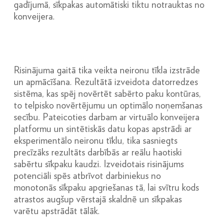
gadījumā, sīkpakas automātiski tiktu notrauktas no
konveijera.
Risinājuma gaitā tika veikta neironu tīkla izstrāde
un apmācīšana. Rezultātā izveidota datorredzes
sistēma, kas spēj novērtēt sabērto paku kontūras,
to telpisko novērtējumu un optimālo noņemšanas
secību. Pateicoties darbam ar virtuālo konveijera
platformu un sintētiskās datu kopas apstrādi ar
eksperimentālo neironu tīklu, tika sasniegts
precīzāks rezultāts darbībās ar reālu haotiski
sabērtu sīkpaku kaudzi. Izveidotais risinājums
potenciāli spēs atbrīvot darbiniekus no
monotonās sīkpaku apgriešanas tā, lai svītru kods
atrastos augšup vērstajā skaldnē un sīkpakas
varētu apstrādāt tālāk.