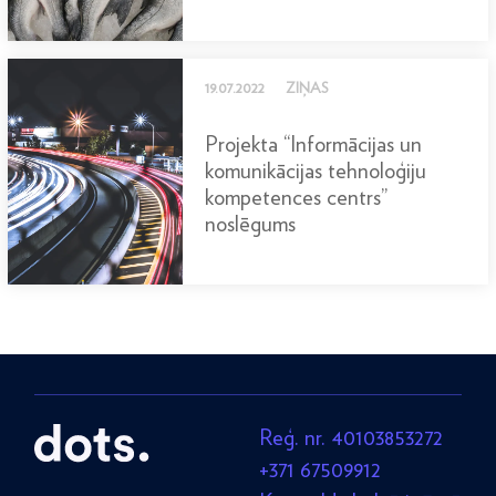
19.07.2022
ZIŅAS
Projekta “Informācijas un
komunikācijas tehnoloģiju
kompetences centrs”
noslēgums
Reģ. nr. 40103853272
+371 67509912