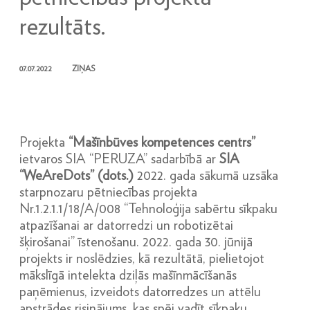
rezultāts.
07.07.2022
ZIŅAS
Projekta
“Mašīnbūves kompetences centrs”
ietvaros SIA “PERUZA” sadarbībā ar
SIA
“WeAreDots” (dots.)
2022. gada sākumā uzsāka
starpnozaru pētniecības projekta
Nr.1.2.1.1/18/A/008 “Tehnoloģija sabērtu sīkpaku
atpazīšanai ar datorredzi un robotizētai
šķirošanai” īstenošanu. 2022. gada 30. jūnijā
projekts ir noslēdzies, kā rezultātā, pielietojot
mākslīgā intelekta dziļās mašīnmācīšanās
paņēmienus, izveidots datorredzes un attēlu
apstrādes risinājums, kas spēj vadīt sīkpaku