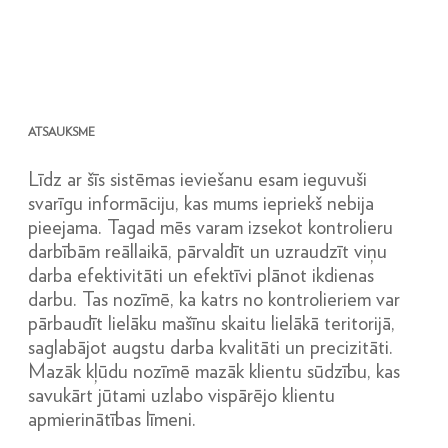
ATSAUKSME
Līdz ar šīs sistēmas ieviešanu esam ieguvuši
svarīgu informāciju, kas mums iepriekš nebija
pieejama. Tagad mēs varam izsekot kontrolieru
darbībām reāllaikā, pārvaldīt un uzraudzīt viņu
darba efektivitāti un efektīvi plānot ikdienas
darbu. Tas nozīmē, ka katrs no kontrolieriem var
pārbaudīt lielāku mašīnu skaitu lielākā teritorijā,
saglabājot augstu darba kvalitāti un precizitāti.
Mazāk kļūdu nozīmē mazāk klientu sūdzību, kas
savukārt jūtami uzlabo vispārējo klientu
apmierinātības līmeni.