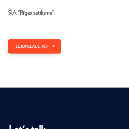
SIA “Rīgas satiksme”
LEJUPIELĀDĒ .PDF