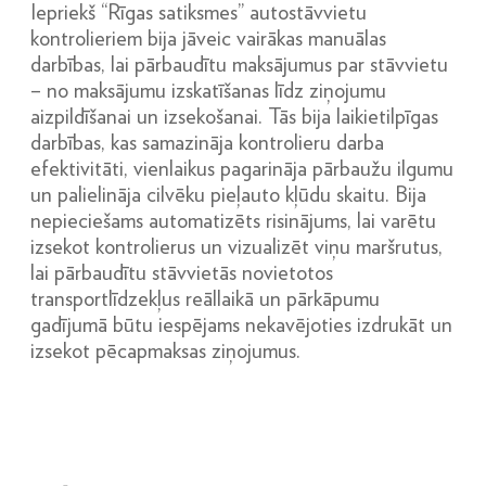
Iepriekš “Rīgas satiksmes” autostāvvietu
kontrolieriem bija jāveic vairākas manuālas
darbības, lai pārbaudītu maksājumus par stāvvietu
– no maksājumu izskatīšanas līdz ziņojumu
aizpildīšanai un izsekošanai. Tās bija laikietilpīgas
darbības, kas samazināja kontrolieru darba
efektivitāti, vienlaikus pagarināja pārbaužu ilgumu
un palielināja cilvēku pieļauto kļūdu skaitu. Bija
nepieciešams automatizēts risinājums, lai varētu
izsekot kontrolierus un vizualizēt viņu maršrutus,
lai pārbaudītu stāvvietās novietotos
transportlīdzekļus reāllaikā un pārkāpumu
gadījumā būtu iespējams nekavējoties izdrukāt un
izsekot pēcapmaksas ziņojumus.