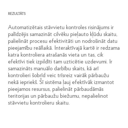
REZULTĀTS
Automatizētais stāvvietu kontroles risinājums ir
palīdzējis samazināt cilvēku pieļauto kļūdu skaitu,
palielināt procesu efektivitāti un nodrošināt datu
pieejamību reāllaikā. Interaktīvajā kartē ir redzama
katra kontroliera atrašanās vieta un tas, cik
efektīvi tiek izpildīti tam uzticētie uzdevumi. Ir
samazināts manuālo darbību skaits, kā arī
kontrolieri šobrīd veic trīsreiz vairāk pārbaužu
nekā iepriekš. Šī sistēma ļauj efektīvāk izmantot
pieejamos resursus, palielināt pārbaudāmās
teritorijas un pārbaužu biežumu, nepalielinot
stāvvietu kontrolieru skaitu.