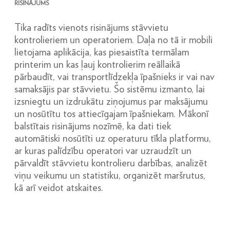
RISINĀJUMS
Tika radīts vienots risinājums stāvvietu
kontrolieriem un operatoriem. Daļa no tā ir mobili
lietojama aplikācija, kas piesaistīta termālam
printerim un kas ļauj kontrolierim reāllaikā
pārbaudīt, vai transportlīdzekļa īpašnieks ir vai nav
samaksājis par stāvvietu. Šo sistēmu izmanto, lai
izsniegtu un izdrukātu ziņojumus par maksājumu
un nosūtītu tos attiecīgajam īpašniekam. Mākonī
balstītais risinājums nozīmē, ka dati tiek
automātiski nosūtīti uz operaturu tīkla platformu,
ar kuras palīdzību operatori var uzraudzīt un
pārvaldīt stāvvietu kontrolieru darbības, analizēt
viņu veikumu un statistiku, organizēt maršrutus,
kā arī veidot atskaites.