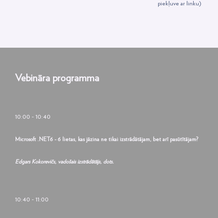
piekļuve ar linku)
Vebināra programma
10:00 - 10:40
Microsoft .NET6 - 6 lietas, kas jāzina ne tikai izstrādātājam, bet arī pasūtītājam?
Edgars Kokorevičs, vadošais izstrādātājs, dots.
10:40 - 11:00