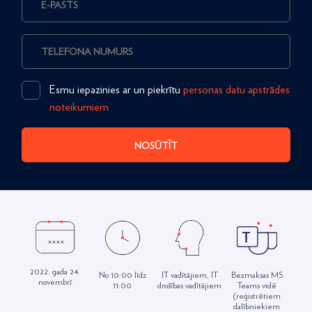
Esmu iepazinies ar un piekrītu
personas datu apstrādes
noteikumiem
NOSŪTĪT
2022. gada 24.
Bezmaksas MS
No 10:00 līdz
IT vadītājiem, IT
novembrī
Teams vidē
11:00
drošības vadītājiem
(reģistrētiem
dalībniekiem