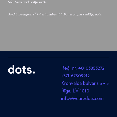
SQL Server veiktspējas audits
Andris Sergejevs, IT infrastruktūras risinājumu grupas vadītājs, dots.
Reģ. nr. 40103853272
+371 67509912
Kronvalda bulvāris 3 - 5
Rīga, LV-1010
info@wearedots.com