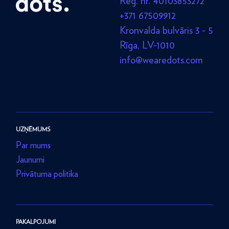
Reģ. nr. 40103853272
+371 67509912
Kronvalda bulvāris 3 - 5
Rīga, LV-1010
info@wearedots.com
UZŅĒMUMS
Par mums
Jaunumi
Privātuma politika
PAKALPOJUMI