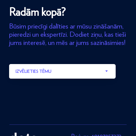
Radām kopā?
Būsim priecīgi dalīties ar mūsu zināšanām,
pieredzi un ekspertīzi. Dodiet ziņu, kas tieši
jums interesē, un mēs ar jums sazināsimies!
IZVĒLIETIES TĒMU