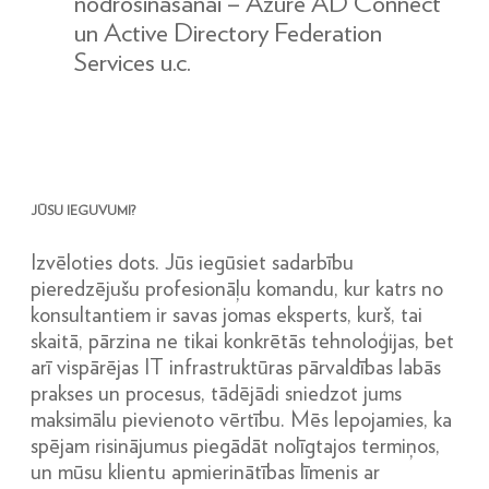
nodrošināšanai – Azure AD Connect
un Active Directory Federation
Services u.c.
JŪSU IEGUVUMI?
Izvēloties dots. Jūs iegūsiet sadarbību
pieredzējušu profesionāļu komandu, kur katrs no
konsultantiem ir savas jomas eksperts, kurš, tai
skaitā, pārzina ne tikai konkrētās tehnoloģijas, bet
arī vispārējas IT infrastruktūras pārvaldības labās
prakses un procesus, tādējādi sniedzot jums
maksimālu pievienoto vērtību. Mēs lepojamies, ka
spējam risinājumus piegādāt nolīgtajos termiņos,
un mūsu klientu apmierinātības līmenis ar