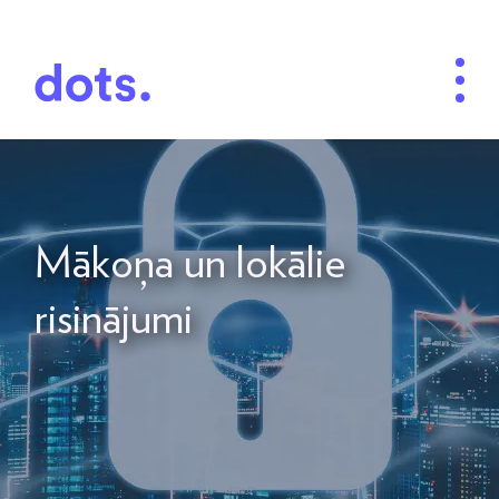
Mākoņa un lokālie
risinājumi