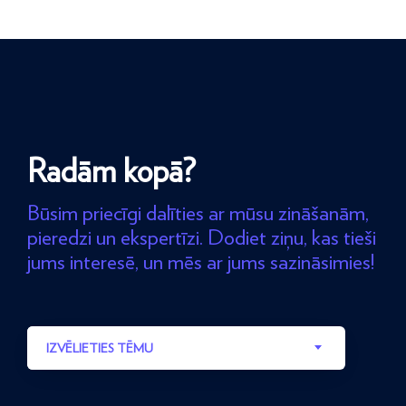
Radām kopā?
Būsim priecīgi dalīties ar mūsu zināšanām,
pieredzi un ekspertīzi. Dodiet ziņu, kas tieši
jums interesē, un mēs ar jums sazināsimies!
IZVĒLIETIES TĒMU