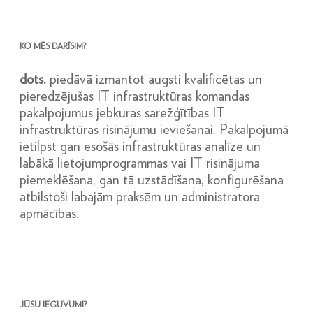
KO MĒS DARĪSIM?
dots.
piedāvā izmantot augsti kvalificētas un
pieredzējušas IT infrastruktūras komandas
pakalpojumus jebkuras sarežģītības IT
infrastruktūras risinājumu ieviešanai. Pakalpojumā
ietilpst gan esošās infrastruktūras analīze un
labākā lietojumprogrammas vai IT risinājuma
piemeklēšana, gan tā uzstādīšana, konfigurēšana
atbilstoši labajām praksēm un administratora
apmācības.
JŪSU IEGUVUMI?