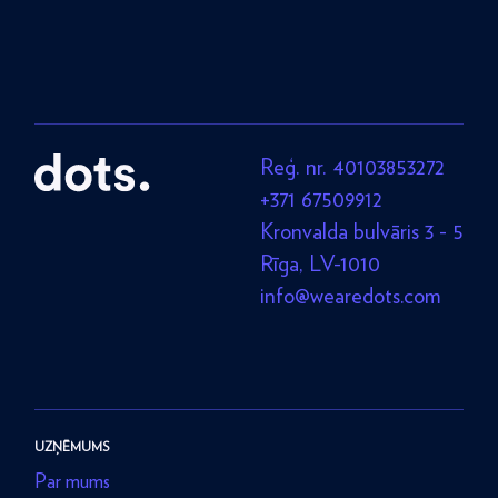
Reģ. nr. 40103853272
+371 67509912
Kronvalda bulvāris 3 - 5
Rīga, LV-1010
info@wearedots.com
UZŅĒMUMS
Par mums