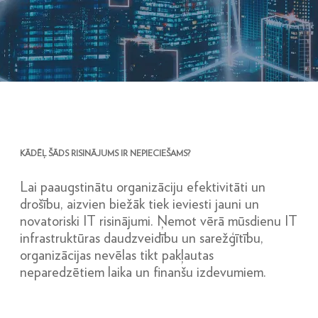
KĀDĒĻ ŠĀDS RISINĀJUMS IR NEPIECIEŠAMS?
Lai paaugstinātu organizāciju efektivitāti un
drošību, aizvien biežāk tiek ieviesti jauni un
novatoriski IT risinājumi. Ņemot vērā mūsdienu IT
infrastruktūras daudzveidību un sarežģītību,
organizācijas nevēlas tikt pakļautas
neparedzētiem laika un finanšu izdevumiem.