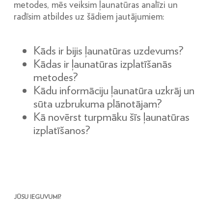
metodes, mēs veiksim ļaunatūras analīzi un
radīsim atbildes uz šādiem jautājumiem:
Kāds ir bijis ļaunatūras uzdevums?
Kādas ir ļaunatūras izplatīšanās
metodes?
Kādu informāciju ļaunatūra uzkrāj un
sūta uzbrukuma plānotājam?
Kā novērst turpmāku šīs ļaunatūras
izplatīšanos?
JŪSU IEGUVUMI?