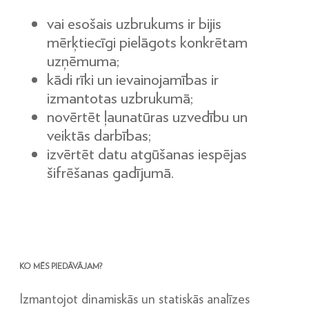
vai esošais uzbrukums ir bijis
mērķtiecīgi pielāgots konkrētam
uzņēmuma;
kādi rīki un ievainojamības ir
izmantotas uzbrukumā;
novērtēt ļaunatūras uzvedību un
veiktās darbības;
izvērtēt datu atgūšanas iespējas
šifrēšanas gadījumā.
KO MĒS PIEDĀVĀJAM?
Izmantojot dinamiskās un statiskās analīzes