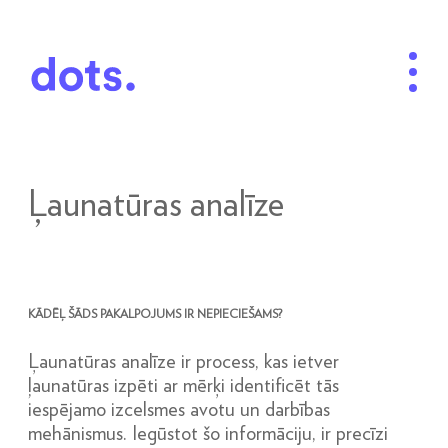
Ļaunatūras analīze
KĀDĒĻ ŠĀDS PAKALPOJUMS IR NEPIECIEŠAMS?
Ļaunatūras analīze ir process, kas ietver
ļaunatūras izpēti ar mērķi identificēt tās
iespējamo izcelsmes avotu un darbības
mehānismus. Iegūstot šo informāciju, ir precīzi