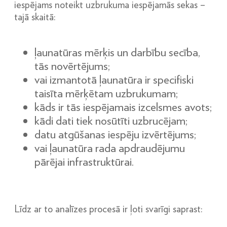
iespējams noteikt uzbrukuma iespējamās sekas –
tajā skaitā:
ļaunatūras mērķis un darbību secība,
tās novērtējums;
vai izmantotā ļaunatūra ir specifiski
taisīta mērķētam uzbrukumam;
kāds ir tās iespējamais izcelsmes avots;
kādi dati tiek nosūtīti uzbrucējam;
datu atgūšanas iespēju izvērtējums;
vai ļaunatūra rada apdraudējumu
pārējai infrastruktūrai.
Līdz ar to analīzes procesā ir ļoti svarīgi saprast: