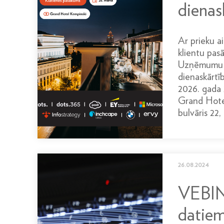
dienas
Ar prieku a
klientu pas
Uzņēmumu d
dienaskārtīb
2026. gada 
Grand Hotel
bulvāris 22,
26.08.2024
VEBIN
datiem