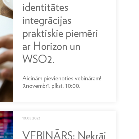
identitātes
integrācijas
praktiskie piemēri
ar Horizon un
WSO2.
Aicinām pievienoties vebināram!
9.novembrī, plkst. 10:00.
10.05.2023
VEBINĀRS: Nekrāj