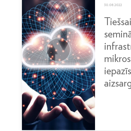
30.08.2022
Tiešsa
seminā
infras
mikrose
iepazīst
aizsar