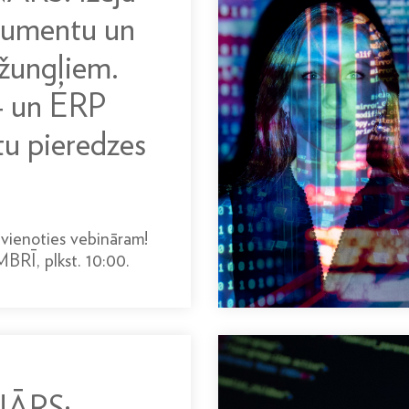
kumentu un
žungļiem.
 un ERP
tu pieredzes
vienoties vebināram!
RĪ, plkst. 10:00.
NĀRS: