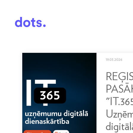
19.03.2026
REĢI
PAS
"IT.36
Uzņē
digitāl