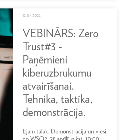
12.04.2022
VEBINĀRS: Zero
Trust#3 -
Paņēmieni
kiberuzbrukumu
atvairīšanai.
Tehnika, taktika,
demonstrācija.
Ejam tālāk. Demonstrācija un viesi
no WSO2. 28.aprīlī, plkst. 10:00.