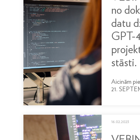
no do
datu d
GPT-4
projek
stāsti.
Aicinām pie
21. SEPTEMB
16.02.2023
VEBI