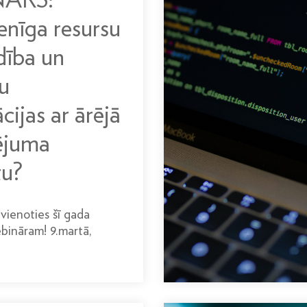
nīga resursu
dība un
u
cijas ar ārējā
ējuma
tu?
vienoties šī gada
bināram! 9.martā,
.