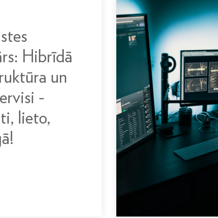
istes
rs: Hibrīdā
truktūra un
rvisi -
i, lieto,
gā!