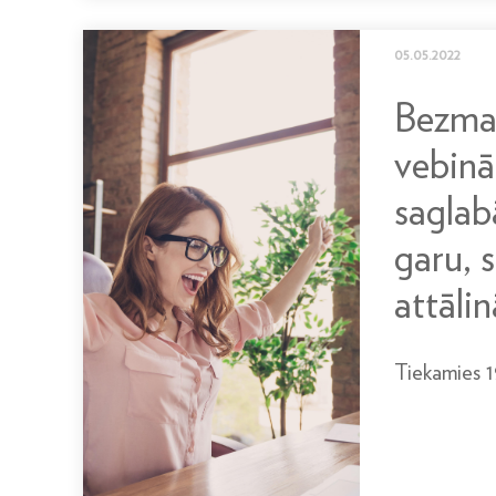
05.05.2022
Bezma
vebinā
sagla
garu, 
attālin
Tiekamies 19