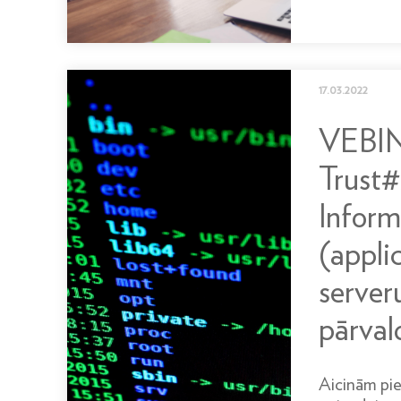
17.03.2022
VEBIN
Trust#
Inform
(appli
server
pārval
Aicinām pie