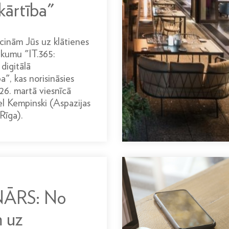
kārtība"
icinām Jūs uz klātienes
ākumu "IT.365:
igitālā
a", kas norisināsies
26. martā viesnīcā
 Kempinski (Aspazijas
 Rīga).
ĀRS: No
 uz