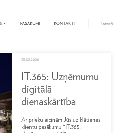
S
PASĀKUMI
KONTAKTI
Latviešu
ENGLISH
LATVIEŠU
23.02.2026
IT.365: Uzņēmumu
digitālā
dienaskārtība
Ar prieku aicinām Jūs uz klātienes
klientu pasākumu "IT.365: