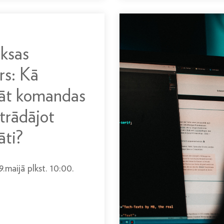
ksas
rs: Kā
bāt komandas
strādājot
āti?
.maijā plkst. 10:00.