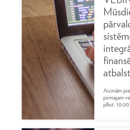
Mūsdie
pārval
sistēm
integrā
finans
atbals
Aicinām pie
pirmajam ve
plkst. 10:00